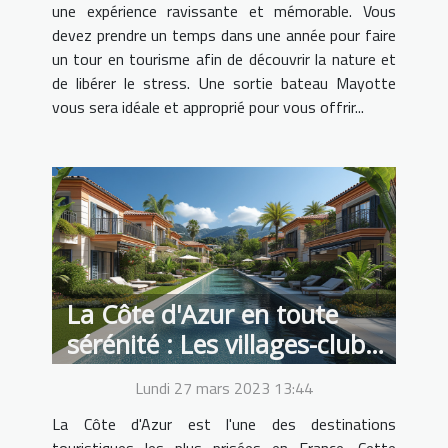
une expérience ravissante et mémorable. Vous
devez prendre un temps dans une année pour faire
un tour en tourisme afin de découvrir la nature et
de libérer le stress. Une sortie bateau Mayotte
vous sera idéale et approprié pour vous offrir...
La Côte d'Azur en toute
sérénité : Les villages-clubs,
la solution idéale pour des
Lundi 27 mars 2023 13:44
vacances réussies
La Côte d'Azur est l'une des destinations
touristiques les plus prisées en France. Cette