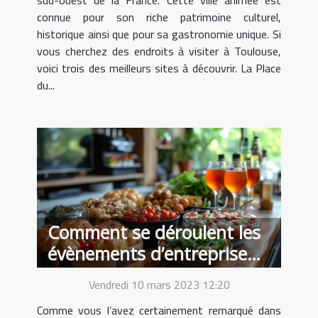
sud-ouest de la France. Cette ville animée est
connue pour son riche patrimoine culturel,
historique ainsi que pour sa gastronomie unique. Si
vous cherchez des endroits à visiter à Toulouse,
voici trois des meilleurs sites à découvrir. La Place
du...
Comment se déroulent les
évènements d’entreprise
après la crise sanitaire ?
Vendredi 10 mars 2023 12:20
Comme vous l’avez certainement remarqué dans