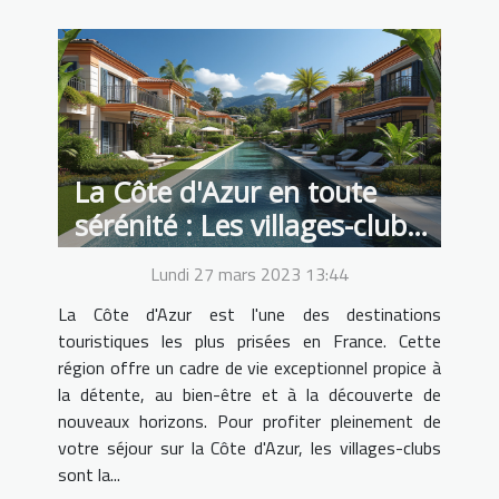
La Côte d'Azur en toute
sérénité : Les villages-clubs,
la solution idéale pour des
Lundi 27 mars 2023 13:44
vacances réussies
La Côte d'Azur est l'une des destinations
touristiques les plus prisées en France. Cette
région offre un cadre de vie exceptionnel propice à
la détente, au bien-être et à la découverte de
nouveaux horizons. Pour profiter pleinement de
votre séjour sur la Côte d'Azur, les villages-clubs
sont la...