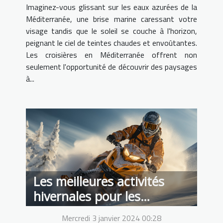
Imaginez-vous glissant sur les eaux azurées de la
Méditerranée, une brise marine caressant votre
visage tandis que le soleil se couche à l'horizon,
peignant le ciel de teintes chaudes et envoûtantes.
Les croisières en Méditerranée offrent non
seulement l'opportunité de découvrir des paysages
à...
Les meilleures activités
hivernales pour les
amateurs de sensations
Mercredi 3 janvier 2024 00:28