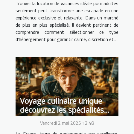
Trouver la location de vacances idéale pour adultes
seulement peut transformer une escapade en une
expérience exclusive et relaxante. Dans un marché
de plus en plus spécialisé, il devient pertinent de
comprendre comment sélectionner ce type
d’hébergement pour garantir calme, discrétion et...
Voyage culinaire unique
découvrez les spécialités
régionales méconnues de
Vendredi 2 mai 2025 12:48
France
La France, terre de gastronomie par excellence,