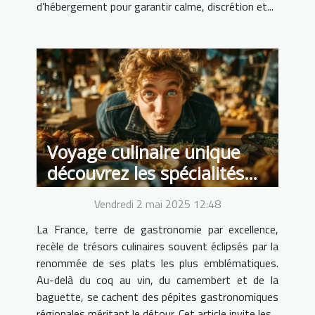
d’hébergement pour garantir calme, discrétion et...
Voyage culinaire unique
découvrez les spécialités
régionales méconnues de
Vendredi 2 mai 2025 12:48
France
La France, terre de gastronomie par excellence,
recèle de trésors culinaires souvent éclipsés par la
renommée de ses plats les plus emblématiques.
Au-delà du coq au vin, du camembert et de la
baguette, se cachent des pépites gastronomiques
régionales méritant le détour. Cet article invite les...