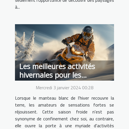
à...
Les meilleures activités
hivernales pour les
amateurs de sensations
Mercredi 3 janvier 2024 00:28
fortes
Lorsque le manteau blanc de l'hiver recouvre la
terre, les amateurs de sensations fortes se
réjouissent. Cette saison froide n'est pas
synonyme de confinement chez soi, au contraire,
elle ouvre la porte à une myriade d'activités