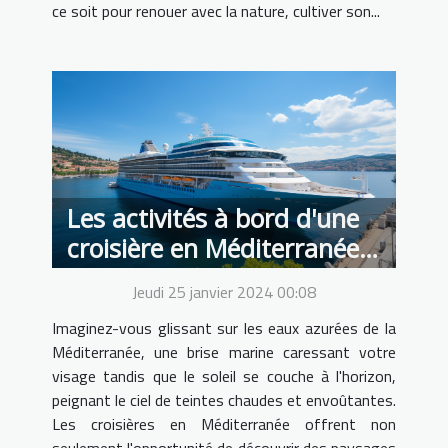
ce soit pour renouer avec la nature, cultiver son...
Les activités à bord d'une
croisière en Méditerranée
pour les amoureux de la
Jeudi 25 janvier 2024 00:08
mer
Imaginez-vous glissant sur les eaux azurées de la
Méditerranée, une brise marine caressant votre
visage tandis que le soleil se couche à l'horizon,
peignant le ciel de teintes chaudes et envoûtantes.
Les croisières en Méditerranée offrent non
seulement l'opportunité de découvrir des paysages